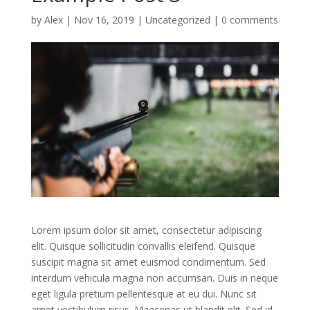
by
Alex
|
Nov 16, 2019
|
Uncategorized
|
0 comments
Lorem ipsum dolor sit amet, consectetur adipiscing
elit. Quisque sollicitudin convallis eleifend. Quisque
suscipit magna sit amet euismod condimentum. Sed
interdum vehicula magna non accumsan. Duis in neque
eget ligula pretium pellentesque at eu dui. Nunc sit
amet vestibulum risus. Maecenas ut blandit elit. Sed id