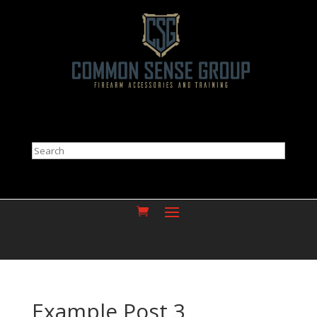
Search
Example Post 3